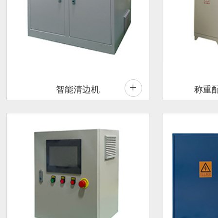
+
智能清边机
称重