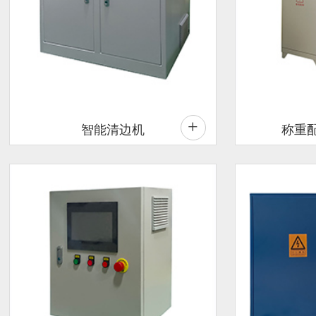
+
智能清边机
称重