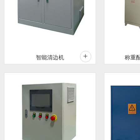
+
智能清边机
称重