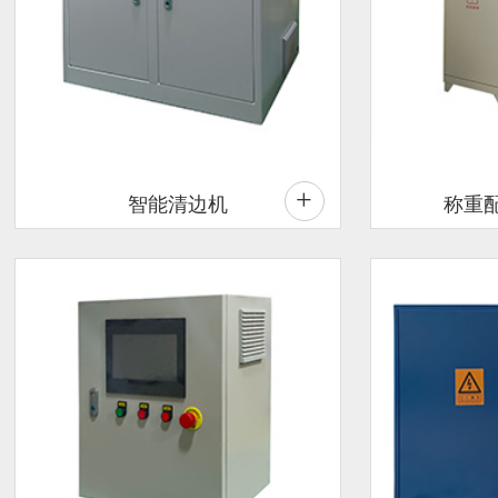
+
智能清边机
称重