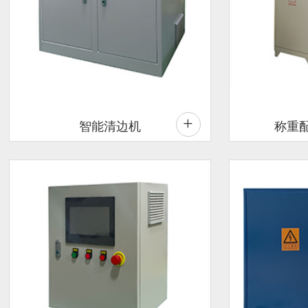
+
智能清边机
称重