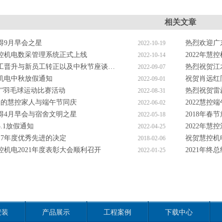
相关文章
得9月早会之星
热烈欢迎广
2022-10-19
控机电数采管理系统正式上线
2022年慧
2022-10-14
工晋升与新员工转正以及中秋节座谈…
热烈祝贺江
2022-09-07
控机电中秋放假通知
祝贺肖远红
2022-09-01
秋”羽毛球运动比赛活动
热烈祝贺雷
2022-08-31
日的慧控家人与端午节同庆
2022慧控
2022-06-02
得4月早会与宿舍文明之星
2018年春
2022-05-18
5.1放假通知
2022年慧
2022-04-25
17年度优秀先进的决定
祝贺慧控机
2018-02-06
控机电2021年度表彰大会顺利召开
2021年终
2022-01-25
安装
产品展示
工程案例
下载中心