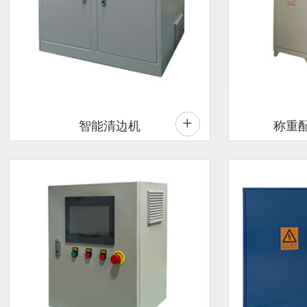
+
智能清边机
称重